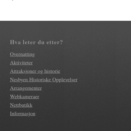
Hva leter du etter?
Overnatting
Aktiviteter
Attraksjoner og historie
Nesbyen Historiske Opplevelser
Arrangementer
Webkameraer
Nettbutikk
Informasjon