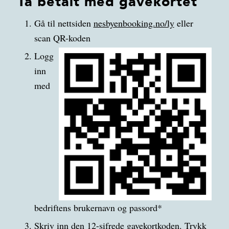
Ta betalt med gavekortet
Gå til nettsiden
nesbyenbooking.no/ly
eller
scan QR-koden
Logg
inn
med
bedriftens brukernavn og passord*
Skriv inn den 12-sifrede gavekortkoden. Trykk