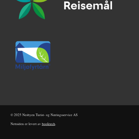
©
2025
Nesbyen Turist- og Næringsservice AS
Nettsiden er levert av
booktech
.