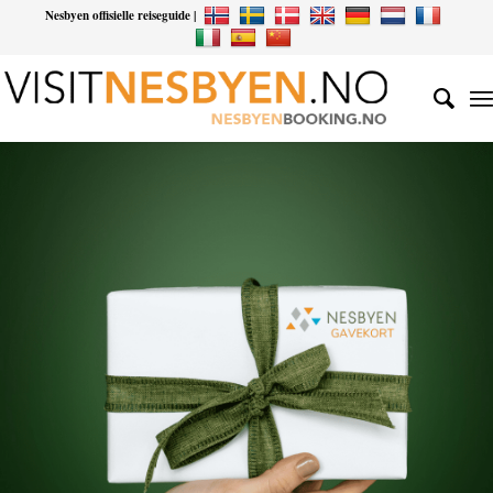
Nesbyen offisielle reiseguide |