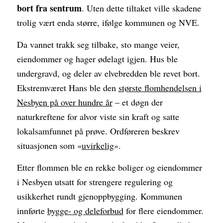
bort fra sentrum
. Uten dette tiltaket ville skadene
trolig vært enda større, ifølge kommunen og NVE.
Da vannet trakk seg tilbake, sto mange veier,
eiendommer og hager ødelagt igjen. Hus ble
undergravd, og deler av elvebredden ble revet bort.
Ekstremværet Hans ble den
største flomhendelsen i
Nesbyen på over hundre år
– et døgn der
naturkreftene for alvor viste sin kraft og satte
lokalsamfunnet på prøve. Ordføreren beskrev
situasjonen som «
uvirkelig
».
Etter flommen ble en rekke boliger og eiendommer
i Nesbyen utsatt for strengere regulering og
usikkerhet rundt gjenoppbygging. Kommunen
innførte
bygge- og deleforbud
for flere eiendommer.