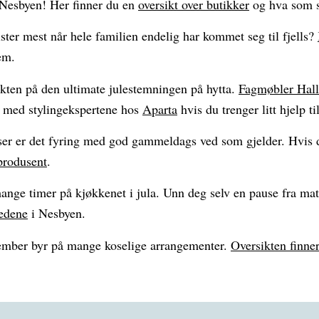
i Nesbyen! Her finner du en
oversikt over butikker
og hva som s
ster mest når hele familien endelig har kommet seg til fjells?
em.
akten på den ultimate julestemningen på hytta.
Fagmøbler Hall
k med stylingekspertene hos
Aparta
hvis du trenger litt hjelp ti
er er det fyring med god gammeldags ved som gjelder. Hvis du
produsent
.
mange timer på kjøkkenet i jula. Unn deg selv en pause fra matl
tedene
i Nesbyen.
mber byr på mange koselige arrangementer.
Oversikten finner