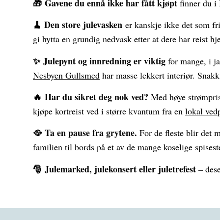
🎁 Gavene du ennå ikke har fått kjøpt
finner du 
🧹
Den store julevasken
er kanskje ikke det som fri
gi hytta en grundig nedvask etter at dere har reist hj
✨ Julepynt og innredning er viktig
for mange, i j
Nesbyen Gullsmed
har masse lekkert interiør. Snak
🔥 Har du sikret deg nok ved?
Med høye strømpris
kjøpe kortreist ved i større kvantum fra en
lokal ved
🥘 Ta en pause fra grytene.
For de fleste blir det 
familien til bords på et av de mange koselige
spises
🎅 Julemarked, julekonsert eller juletrefest –
dese