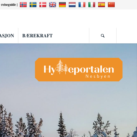
e reiseguide |
ASJON
BÆREKRAFT