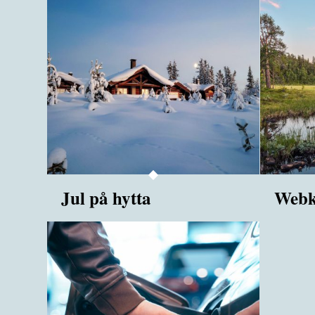
Jul på hytta
Webk