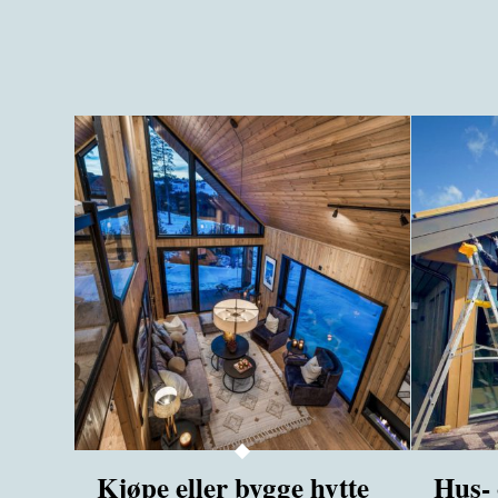
Kjøpe eller bygge hytte
Hus- 