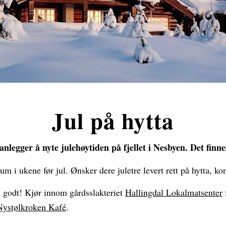
Jul på hytta
anlegger å nyte julehøytiden på fjellet i Nesbyen. Det finnes
rum i ukene før jul. Ønsker dere juletre levert rett på hytta, k
 godt! Kjør innom gårdsslakteriet
Hallingdal Lokalmatsenter
Nystølkroken Kafé
.