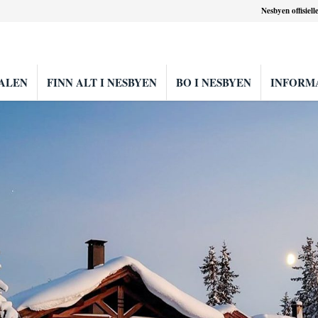
Nesbyen offisiell
ALEN
FINN ALT I NESBYEN
BO I NESBYEN
INFORM