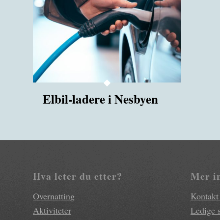
Elbil-ladere i Nesbyen
Hva leter du etter?
Mer i
Overnatting
Kontakt
Aktiviteter
Ledige s