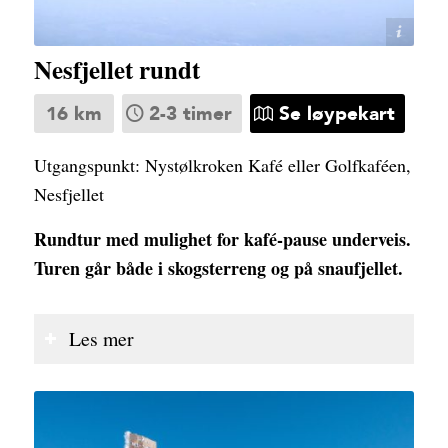
Lars Storheim
Nesfjellet rundt
16 km
2-3 timer
Se løypekart
Utgangspunkt: Nystølkroken Kafé eller Golfkaféen,
Nesfjellet
Rundtur med mulighet for kafé-pause underveis.
Turen går både i skogsterreng og på snaufjellet.
Les mer