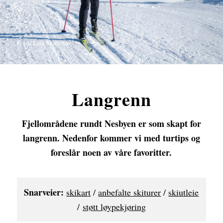
Foto: Lars Storheim
Langrenn
Fjellområdene rundt Nesbyen er som skapt for
langrenn. Nedenfor kommer vi med turtips og
foreslår noen av våre favoritter.
Snarveier:
skikart
/
anbefalte skiturer
/
skiutleie
/
støtt løypekjøring