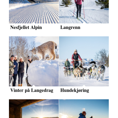
Nesfjellet Alpin
Langrenn
Vinter på Langedrag
Hundekjøring