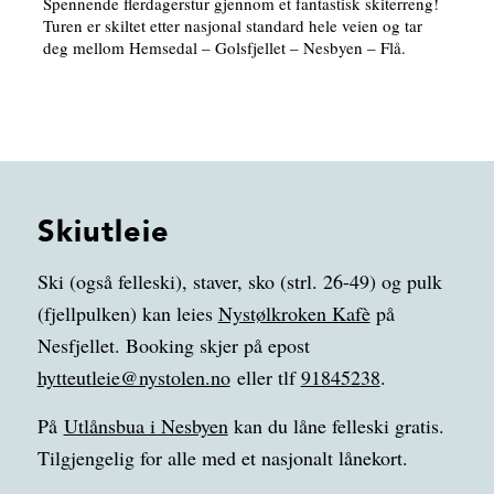
Spennende flerdagerstur gjennom et fantastisk skiterreng!
Turen er skiltet etter nasjonal standard hele veien og tar
deg mellom Hemsedal – Golsfjellet – Nesbyen – Flå.
Skiutleie
Ski (også felleski), staver, sko (strl. 26-49) og pulk
(fjellpulken) kan leies
Nystølkroken Kafè
på
Nesfjellet. Booking skjer på epost
hytteutleie@nystolen.no
eller tlf
91845238
.
På
Utlånsbua i Nesbyen
kan du låne felleski gratis.
Tilgjengelig for alle med et nasjonalt lånekort.