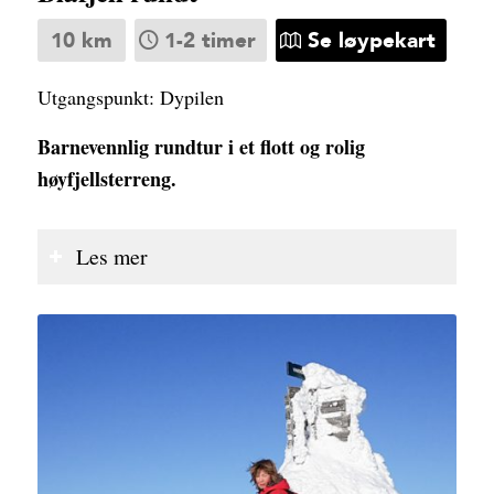
10 km
1-2 timer
Se løypekart
Utgangspunkt: Dypilen
Barnevennlig rundtur i et flott og rolig
høyfjellsterreng.
Les mer