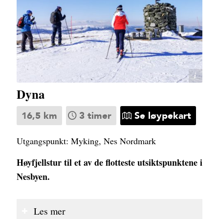
Lars Storheim
Dyna
16,5 km
3 timer
Se løypekart
Utgangspunkt: Myking, Nes Nordmark
Høyfjellstur til et av de flotteste utsiktspunktene i
Nesbyen.
Les mer