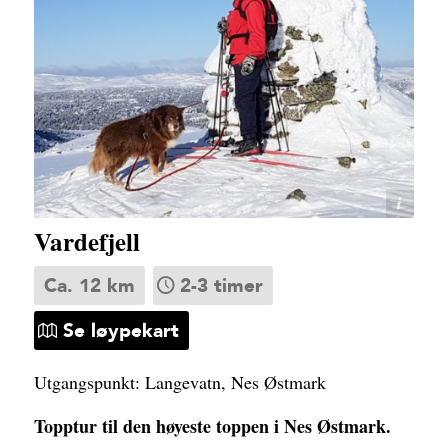
Inger Synnøve Natten
Vardefjell
Ca. 12 km
2-3 timer
Se løypekart
Utgangspunkt: Langevatn, Nes Østmark
Topptur til den høyeste toppen i Nes Østmark.