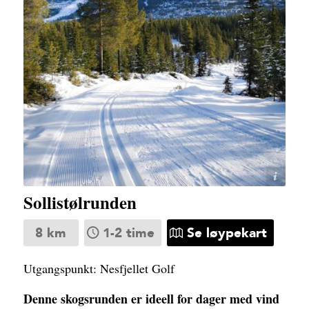
Lars Storheim
Sollistølrunden
8 km
1-2 time
Se løypekart
Utgangspunkt: Nesfjellet Golf
Denne skogsrunden er ideell for dager med vind