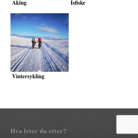
Aking
Isfiske
Vintersykling
Hva leter du etter?