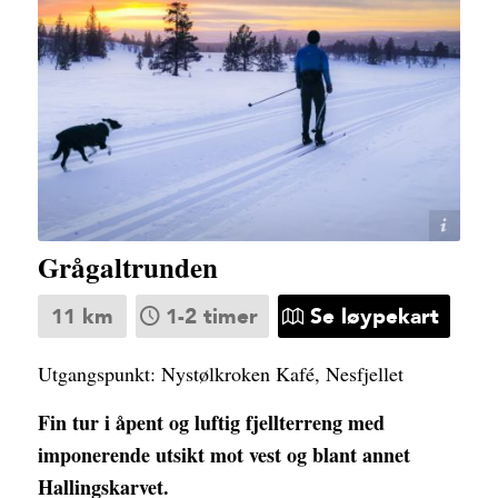
Lars Storheim
Grågaltrunden
11 km
1-2 timer
Se løypekart
Utgangspunkt: Nystølkroken Kafé, Nesfjellet
Fin tur i åpent og luftig fjellterreng med
imponerende utsikt mot vest og blant annet
Hallingskarvet.