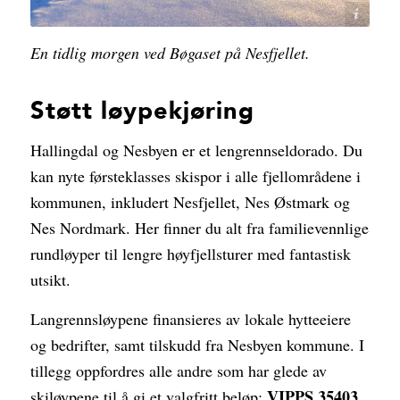
Lars Storheim
En tidlig morgen ved Bøgaset på Nesfjellet.
Støtt løypekjøring
Hallingdal og Nesbyen er et lengrennseldorado. Du
kan nyte førsteklasses skispor i alle fjellområdene i
kommunen, inkludert Nesfjellet, Nes Østmark og
Nes Nordmark. Her finner du alt fra familievennlige
rundløyper til lengre høyfjellsturer med fantastisk
utsikt.
Langrennsløypene finansieres av lokale hytteeiere
og bedrifter, samt tilskudd fra Nesbyen kommune. I
tillegg oppfordres alle andre som har glede av
VIPPS 35403
skiløypene til å gi et valgfritt beløp;