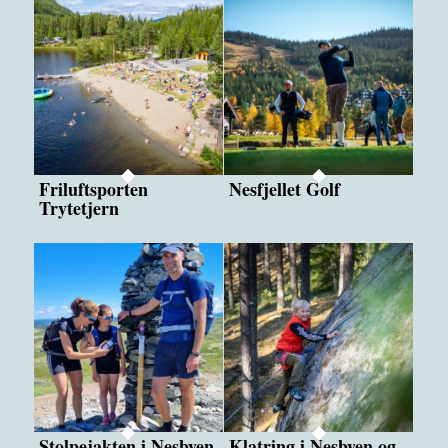
Friluftsporten
Nesfjellet Golf
Trytetjern
Stolpejakten i Nesbyen
Klatring i Nesbyen og