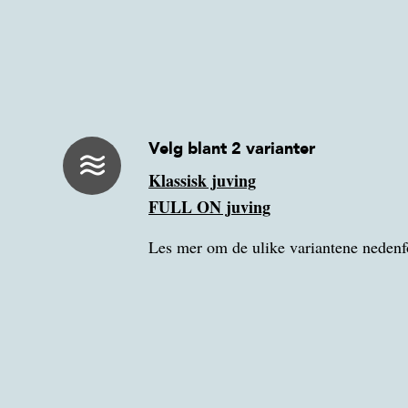
Velg blant 2 varianter
Klassisk juving
FULL ON juving
Les mer om de ulike variantene nedenf