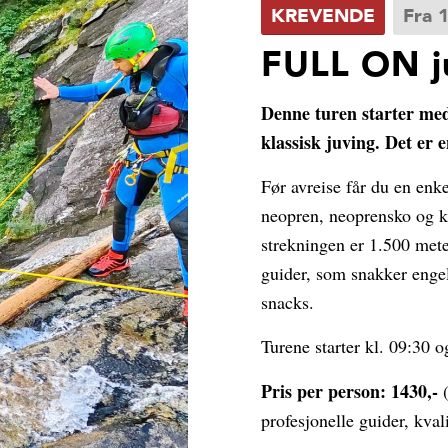
KREVENDE
Fra 1
FULL ON j
Denne turen starter med
klassisk juving. Det er 
Før avreise får du en enke
neopren, neoprensko og kla
strekningen er 1.500 met
guider, som snakker engels
snacks.
Turene starter kl. 09:30 o
Pris per person: 1430,-
(
profesjonelle guider, kvali