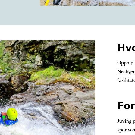
Hv
Oppmøt
Nesbyen.
fasilitet
Fo
Juving 
sportsen