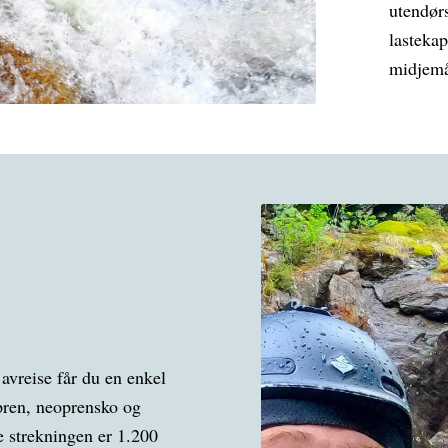
utendørs
lastekap
midjemå
 avreise får du en enkel
opren, neoprensko og
ve strekningen er 1.200