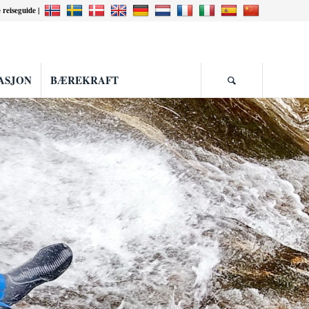
e reiseguide |
ASJON
BÆREKRAFT