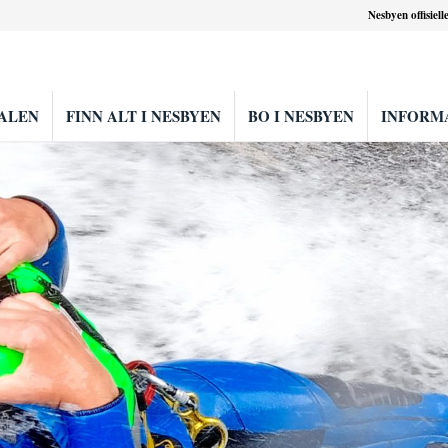
Nesbyen offisiell
ALEN
FINN ALT I NESBYEN
BO I NESBYEN
INFORM