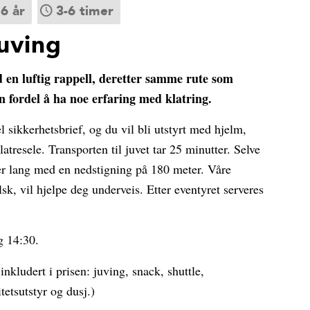
6 år
3-6 timer
uving
 en luftig rappell, deretter samme rute som
en fordel å ha noe erfaring med klatring.
l sikkerhetsbrief, og du vil bli utstyrt med hjelm,
tresele. Transporten til juvet tar 25 minutter. Selve
er lang med en nedstigning på 180 meter. Våre
k, vil hjelpe deg underveis. Etter eventyret serveres
g 14:30.
inkludert i prisen: juving, snack, shuttle,
tetsutstyr og dusj.)