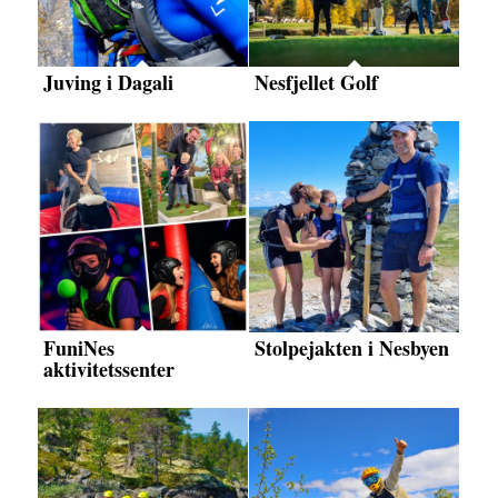
Juving i Dagali
Nesfjellet Golf
FuniNes
Stolpejakten i Nesbyen
aktivitetssenter