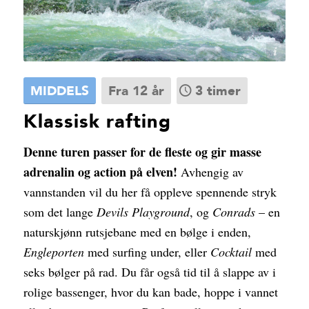
Dagali Fjellpark
MIDDELS
Fra 12 år
3 timer
Klassisk rafting
Denne turen passer for de fleste og gir masse
adrenalin og action på elven!
Avhengig av
vannstanden vil du her få oppleve spennende stryk
som det lange
Devils Playground
, og
Conrads
– en
naturskjønn rutsjebane med en bølge i enden,
Engleporten
med surfing under, eller
Cocktail
med
seks bølger på rad. Du får også tid til å slappe av i
rolige bassenger, hvor du kan bade, hoppe i vannet