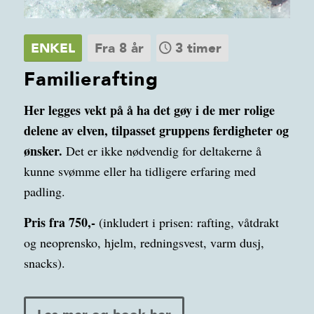
Dagali Fjellpark
ENKEL
Fra 8 år
3 timer
Familierafting
Her legges vekt på å ha det gøy i de mer rolige
delene av elven, tilpasset gruppens ferdigheter og
ønsker.
Det er ikke nødvendig for deltakerne å
kunne svømme eller ha tidligere erfaring med
padling.
Pris fra 750,-
(inkludert i prisen: rafting, våtdrakt
og neoprensko, hjelm, redningsvest, varm dusj,
snacks).