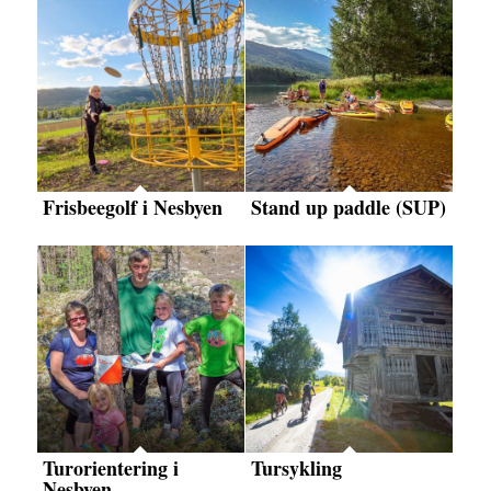
Frisbeegolf i Nesbyen
Stand up paddle (SUP)
Turorientering i
Tursykling
Nesbyen