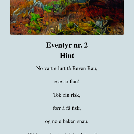
Eventyr nr. 2
Hint
No vart e lurt tå Reven Rau,
e æ so flau!
Tok ein risk,
førr å få fisk,
og no e baken snau.