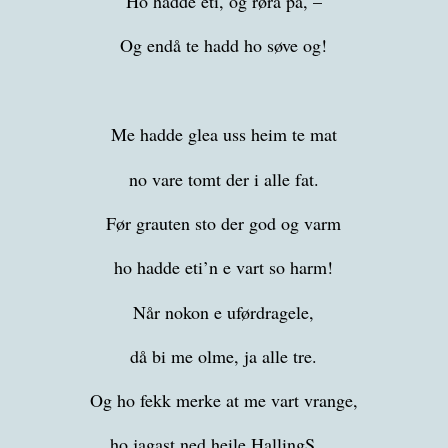
Ho hadde eti, og røra på, –
Og endå te hadd ho søve og!
Me hadde glea uss heim te mat
no vare tomt der i alle fat.
Før grauten sto der god og varm
ho hadde eti’n e vart so harm!
Når nokon e uførdragele,
då bi me olme, ja alle tre.
Og ho fekk merke at me vart vrange,
ho jagast ned heile HallingS….